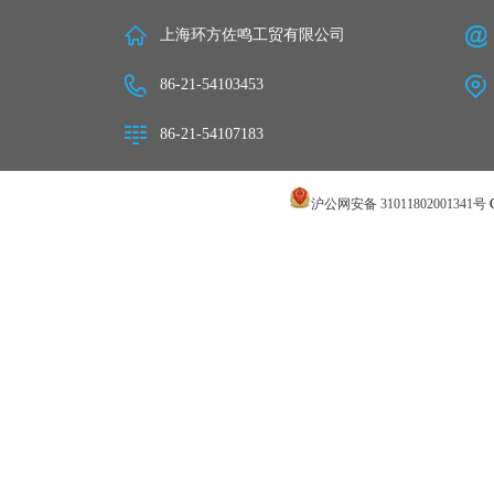
上海环方佐鸣工贸有限公司
86-21-54103453
86-21-54107183
沪公网安备 31011802001341号